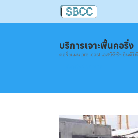
บริการเจาะพื้นคอริ่ง
คอริ่งแผ่น pre -cast เอสบีซีซีฯ ยินดี
ติดต่อฝ่ายขาย