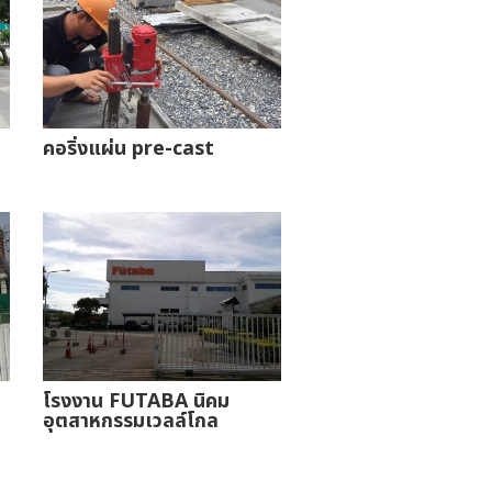
คอริ่งแผ่น pre-cast
โรงงาน FUTABA นิคม
อุตสาหกรรมเวลล์โกล