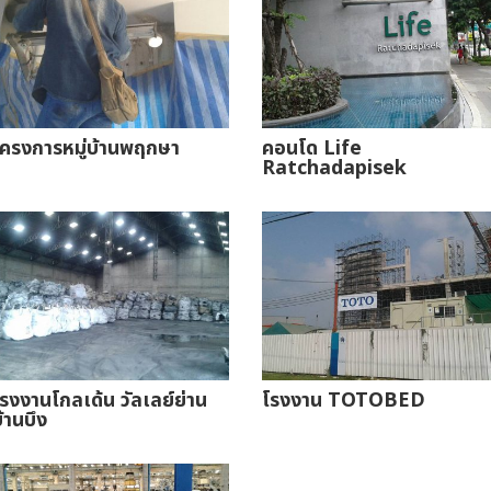
โครงการหมู่บ้านพฤกษา
คอนโด Life
Ratchadapisek
รงงานโกลเด้น วัลเลย์ย่าน
โรงงาน TOTOBED
้านบึง