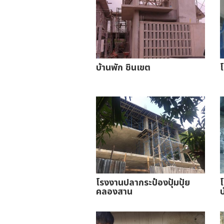
บ้านพัก ชินเขต
โรงงานปลากระป๋องปุ้มปุ้ย
โ
คลองสาน
บ